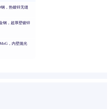
8 20#钢，热镀锌无缝
X52合金钢，超厚壁镀锌
15CrMoG，内壁抛光