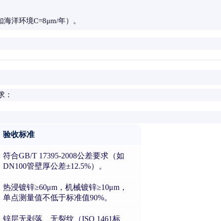
海洋环境C=8μm/年）。
求：
验收标准
符合GB/T 17395-2008公差要求（如
DN100管壁厚公差±12.5%）。
热浸镀锌≥60μm，机械镀锌≥10μm，
单点测量值不低于标准值90%。
锌层无剥落、无裂纹（ISO 1461标