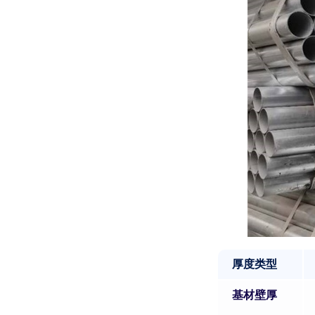
厚度类型
基材壁厚