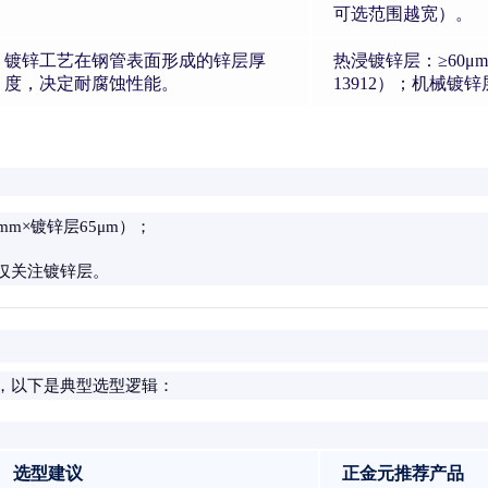
可选范围越宽）。
镀锌工艺在钢管表面形成的锌层厚
热浸镀锌层：≥60μm
度，决定耐腐蚀性能。
13912）；机械镀锌层
5mm×镀锌层65μm）；
仅关注镀锌层。
，以下是典型选型逻辑：
选型建议
正金元推荐产品