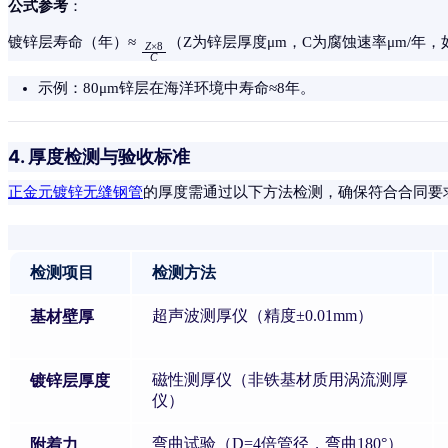
公式参考
：
镀锌层寿命（年）≈
（Z为锌层厚度μm，C为腐蚀速率μm/年，如
Z
×
8
C
示例：80μm锌层在海洋环境中寿命≈8年。
4. 厚度检测与验收标准
正金元镀锌无缝钢管
的厚度需通过以下方法检测，确保符合合同要
检测项目
检测方法
基材壁厚
超声波测厚仪（精度±0.01mm）
镀锌层厚度
磁性测厚仪（非铁基材质用涡流测厚
仪）
附着力
弯曲试验（D=4倍管径，弯曲180°）