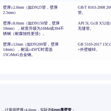
壁厚≥2.0mm（如DN25管，壁厚
GB/T 8163-200
2.5mm）
管。
壁厚≥8.0mm（如DN150管，壁厚
API 5L Gr.B 
10mm），材质升级为16Mn或304不
无缝管。
锈钢（耐腐蚀性更强）。
壁厚≥12mm（如DN200管，壁厚
GB 5310-2017 
14mm），耐温≥450℃时需选
+外壁镀锌。
15CrMoG合金钢。
6mm厚壁管
MPa），计算得壁厚≥4.0mm，实际选
；