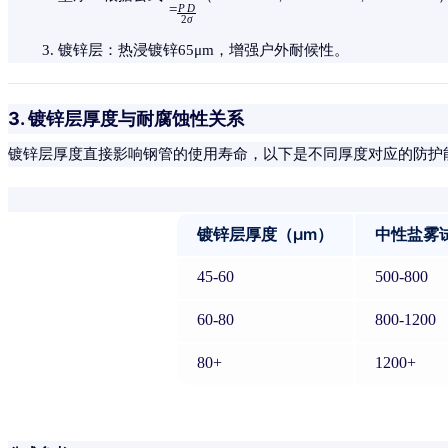
=
P
D
2
σ
镀锌层：热浸镀锌65μm，增强户外耐候性。
3. 镀锌层厚度与耐腐蚀性关系
镀锌层厚度直接影响钢管的使用寿命，以下是不同厚度对应的防护
镀锌层厚度（μm）
中性盐雾
45-60
500-800
60-80
800-1200
80+
1200+