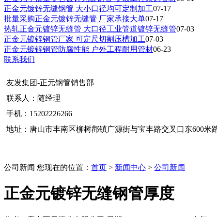
正金元镀锌无缝钢管 大小口径均可定制加工
07-17
批量采购正金元镀锌无缝管 厂家承接大单
07-17
热轧正金元镀锌无缝管 大口径工业管道镀锌无缝管
07-03
正金元镀锌钢管厂家 可定尺切割压槽加工
07-03
正金元镀锌钢管防腐性能 户外工程耐用管材
06-23
联系我们
友发集团-正元钢管销售部
联系人：随经理
手机：15202226266
地址：唐山市丰南区柳树酄镇广源街与宝丰路交叉口东600米
公司新闻
您现在的位置：
首页
>
新闻中心
>
公司新闻
正金元镀锌无缝钢管厚度