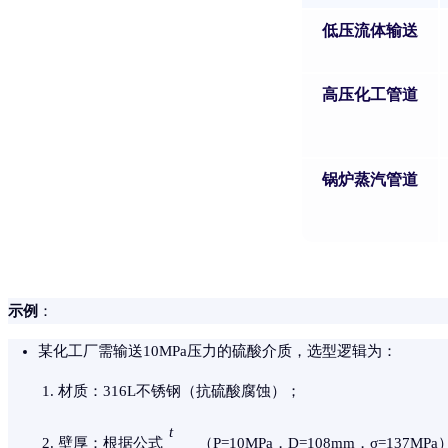
低压流体输送
高压化工管道
锅炉蒸汽管道
示例
：
某化工厂需输送10MPa压力的硫酸介质，选型逻辑为：
材质：316L不锈钢（抗硫酸腐蚀）；
t
壁厚：根据公式
（P=10MPa，D=108mm，σ=137