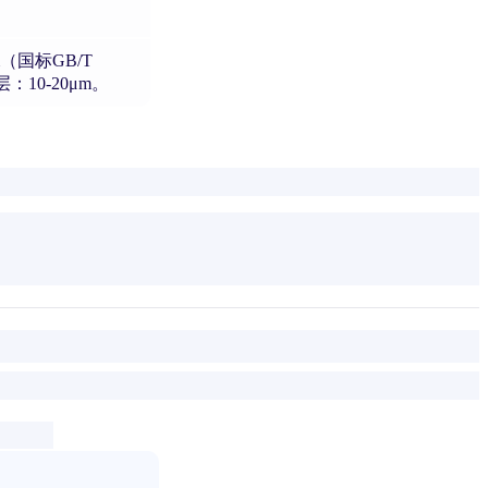
（国标GB/T
：10-20μm。