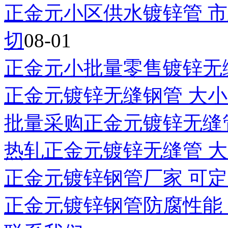
正金元小区供水镀锌管 
切
08-01
正金元小批量零售镀锌无
正金元镀锌无缝钢管 大
批量采购正金元镀锌无缝
热轧正金元镀锌无缝管 
正金元镀锌钢管厂家 可
正金元镀锌钢管防腐性能