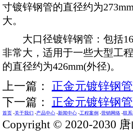
寸镀锌钢管的直径约为273m
大。
大口径镀锌钢管：包括16
非常大，适用于一些大型工程
的直径约为426mm(外径)。
上一篇：
正金元镀锌钢管
下一篇：
正金元镀锌钢管
首页
-
关于我们
-
产品中心
-
新闻中心
-
工程案例
-
营销网络
-
联系
Copyright © 2020-20